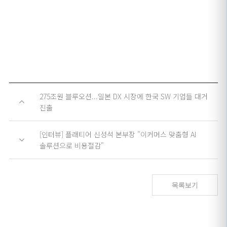
275조원 블루오션...일본 DX 시장에 한국 SW 기업들 대거
진출
[인터뷰] 플래티어 신성석 본부장 "이커머스 맞춤형 AI
솔루션으로 비용절감"
목록보기