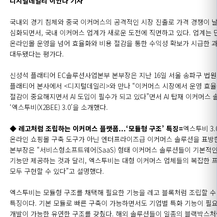
디지털데일리 이안나 기자
국내외 경기 침체와 중국 이커머스의 공격적인 시장 진출로 가격 경쟁이 
심화되면서, 국내 이커머스 업계가 새로운 도전에 직면하고 있다. 업계는 
온라인몰 운영을 넘어 효율화와 비용 절감을 통한 수익성 확보가 시급한 
대두됐다는 평가다.
신성석 플래티어
EC
솔루션사업본부 본부장은 지난 16일 서울 송파구 법
플래티어 본사에서 <디지털데일리>와 만나 “이커머스 시장에서 운영 효
절감이 중요해지면서
AI
도입이 필수가 되고 있다”면서
AI
탑재 이커머스 
‘엑스투비(
X2BEE
) 3.0’을 소개했다.
◆ 레고처럼 조립하는 이커머스 플랫폼...‘모듈형 구조’ 특징=
엑스투비 3.
온라인 쇼핑몰 구축 도구가 아닌 엔터프라이즈급 이커머스 솔루션을 표방한
본부장은 “서비스형소프트웨어(
SaaS
) 형태 이커머스 솔루션들이 기본적
기능만 제공하는 것과 달리, 엑스투비는 대형 이커머스 업체들의 복잡한
모두 구현할 수 있다”고 설명했다.
엑스투비는 모듈형 구조를 채택해 필요한 기능을 레고 블록처럼 조립할 수
특징이다. 기본 모듈로 빠른 구축이 가능하면서도 기업별 특화 기능이 필
개발이 가능한 유연한 구조를 갖췄다. 해외 솔루션들이 일종의 블랙박스처