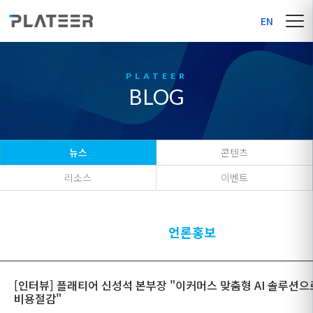
EN
BLOG
뉴스
콘텐츠
리소스
이벤트
언론홍보
[인터뷰] 플래티어 신성석 본부장 "이커머스 맞춤형 AI 솔루션으
비용절감"