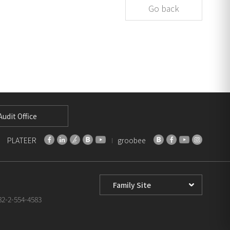
Go back
udit Office
PLATEER
groobee
Family
Site
+82-2-554-4583
Select