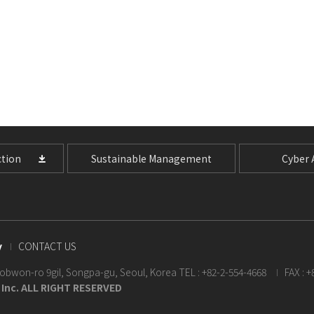
tion
Sustainable Management
Cyber A
y
CONTACT US
Beobwon-ro 9gil, Songpa-gu, Seoul, Korea
TEL : +82-2-554-4668
FAX : 
 Inc. ALL RIGHT RESERVED