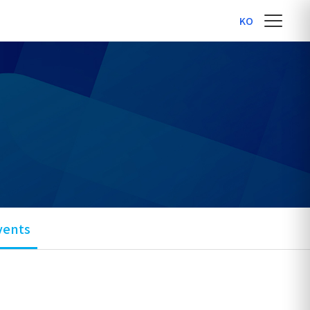
KO
vents