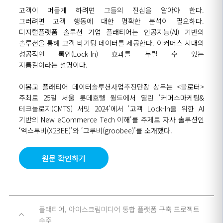
고객이 머물게 하려면 그들의
진심을 알아야 한다
.
그러려면
고객 행동에 대한 명확한 분석이 필요하다
.
디지털플랫폼 솔루션 기업
플래티어는 인공지능
(AI)
기반의
솔루션을 통해 고객 타기팅 데이터를 제공한다
.
이커머스 시대의
성공적인 록인
(Lock-In)
효과를 누릴 수 있는
지름길이라는
설명이다
.
이봉교 플래티어 데이터솔루션사업추진단장 상무는
<
블로터
>
주최로
25
일 서울 롯데호텔 월드에서 열린
'
커머스마케팅
&
테크놀로지
(CMTS)
서밋
2024'
에서
'
고객
Lock-In
을 위한
AI
기반의
New eCommerce Tech
이해
'
를 주제로 자사 솔루션인
‘
엑스투비
(X2BEE)’
와
‘
그루비
(groobee)’
를 소개했다.
원문 확인하기
플래티어, 아이스크림미디어 통합 플랫폼 구축 프로젝트
수주