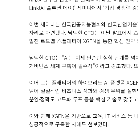
Link(AI
솔루션 데이
)’
세미나에서
‘
기업 경쟁력 
이번 세미나는 한국인공지능협회와 한국산업기술
자리로 마련됐다
.
남덕현
CTO
는 이날 발표에서
△
발전 로드맵
△
플래티어
XGEN
을 통한 혁신 전략
남덕현
CTO
는
“AI
는 이제 단순한 실험 단계를 넘
거버넌스 체계 구축이 필수적
”
이라고 강조했다
.
또
이어 그는 플래티어의 하이브리드
AI
플랫폼
XGE
넘어 실질적인 비즈니스 성과와 경쟁 우위를 실
운영·정확도 고도화 루프 등을 핵심 기술로 갖추
이와 함께
XGEN
을 기반으로 교육
, IT
서비스 등 
성공적으로 구축한 사례도 선보였다
.