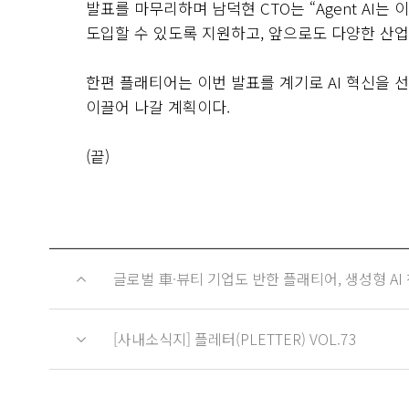
발표를 마무리하며 남덕현
CTO
는
“Agent AI
는 
도입할 수 있도록 지원하고
,
앞으로도 다양한 산
한편 플래티어는 이번 발표를 계기로
AI
혁신을 선
이끌어 나갈 계획이다
.
(끝
)
글로벌 車·뷰티 기업도 반한 플래티어, 생성형 AI 챗
[사내소식지] 플레터(PLETTER) VOL.73