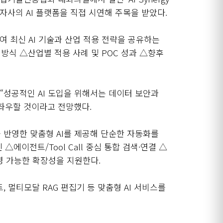
자사의
AI
플랫폼을 직접 시연해 주목을 받았다
.
여 최신
AI
기술과 산업 적용 전략을 공유하는
 방식
△
산업별 적용 사례 및
POC
성과
△
향후
“
성공적인
AI
도입을 위해서는 데이터 보안과
 좌우할 것이라고 전망했다
.
을 반영한 맞춤형
AI
를 제공해 단순한 자동화를
진
△
에이전트
/Tool Call
중심 통합 검색·연결
△
영 가능한 확장성을 지원한다
.
트
,
멀티모달
RAG
편집기 등 맞춤형
AI
서비스를