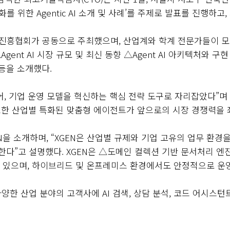
강화를 위한
Agentic AI
소개 및 사례
’
를 주제로 발표를 진행하고
,
진흥협회가 공동으로 주최했으며
,
산업계와 학계 전문가들이 모
Agent AI
시장 규모 및 최신 동향
△Agent AI
아키텍처와 구현
 등을 소개했다
.
어
,
기업 운영 모델을 혁신하는 핵심 전략 도구로 자리잡았다
”
며
한 산업별 특화된 맞춤형 에이전트가 앞으로의 시장 경쟁력을
N
을 소개하며
, “XGEN
은 산업별 규제와 기업 고유의 업무 환경
현한다
”
고 설명했다
. XGEN
은
△
도메인 컬렉션 기반 문서처리 엔
고 있으며
,
하이브리드 및 온프레미스 환경에서도 안정적으로 운
다양한 산업 분야의 고객사에
AI
검색
,
상담 분석
,
코드 어시스턴