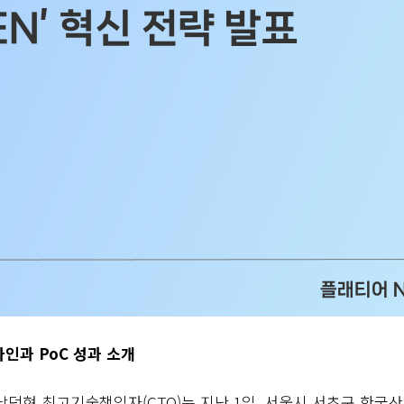
라인과
PoC
성과 소개
 남덕현 최고기술책임자
(CTO)
는 지난
1
일
,
서울시 서초구 한국