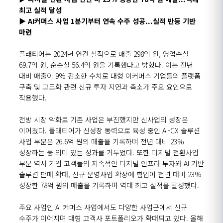
최고 실적 달성
▶
AI
커머스 사업
1
분기부터 연속 수주 성공
...
실적 반등 기반
마련
플래티어는
2024
년 연간 실적으로 매출
298
억 원
,
영업손실
69.7
억 원
,
순손실
56.4
억 원을 기록했다고 밝혔다
.
이는 전년
대비 매출이
9%
감소한 수치로 대형 이커머스 기업들의 플랫폼
구축 및 고도화 관련 신규 투자 지연과 축소가 주요 요인으로
작용했다
.
전방 시장 악화로 기존 사업은 부진했지만 신사업의 성장은
이어졌다
.
플래티어가 신성장 동력으로 육성 중인
AI-CX
솔루션
사업 부문은
26.6
억 원의 매출을 기록하며 전년 대비
23%
성장하는 등 의미 있는 성과를 거두었다
.
또한 디지털 전환사업
부문 역시 기업 고객들의 지속적인 디지털 인프라 투자와
AI
기반
솔루션 판매 확대
,
신규 운영사업 확장에 힘입어 전년 대비
23%
성장한
78
억 원의 매출을 기록하며 역대 최고 실적을 달성했다
.
주요 사업인
AI
커머스 사업에서도 다양한 사업군에서 신규
수주가 이어지며 대형 고객사 포트폴리오가 확대되고 있다
.
올해