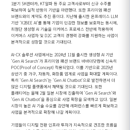
1
분기
SK
렌터카
, KT
알파 등 주요 고객사로부터 신규 수주를
확보하며 실적 반등의 기반을 마련했다
.
또한 프리미엄 패션
브랜드와의 계약도 추진 중이다
.
지난해 출시한 온프레미스
LLM
기반
‘X2BEE AI’
를 통해 기업의 민감한 정보를 보호하는 동시에
,
최첨단 생성형
AI
기술을 이커머스 프로세스 전반에 적용하여
이커머스 사업자 및
D2C
고객의 경쟁력 강화를 지원하는 사업이
본격적으로 성장할 것으로 기대된다
.
AI-CX 솔루션 사업에서는
2024
년
11
월 출시한 생성형
AI
기반
'Gen AI Search'
가 프리미엄 패션 브랜드 바바더닷컴에 신속히
POC(Proof of Concept)
적용되었다
.
이를 기반으로
2025
년
상반기 중 가구
,
자동차
,
화장품 업계로 사업을 확대할 계획이다
.
특히
'Gen AI Search'
는
'Gen AI Chatbot'
으로 발전하면서 더
많은 디지털 플랫폼에서 채택될 것으로 기대된다
.
또한
플래티어는 올해
2
월 일본 시장에 진출하여
'Gen AI Search'
와
'Gen AI Chatbot'
을 중심으로 사업 확장을 모색하고 있다
.
일본
시장의 높은
AI
기술 수요를 감안해 레퍼런스를 빠르게 확보하고
사업을 본격적으로 확장해 나갈 계획이다
.
기업들의 디지털 전환 인프라 투자가 지속적으로 견조한 흐름을