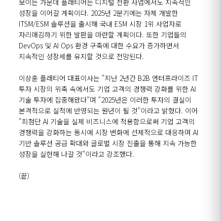
보이는 가운데 플래티어는 디지털 전환 사업에서도 지속적인
성장을 이어갈 계획이다
. 2025
년
2
분기에는 자체 개발한
ITSM/ESM
솔루션을 출시해 국내
ESM
시장
1
위 사업자로
자리매김하기 위한 발판을 마련할 계획이다
.
또한 기업들의
DevOps
및
AI Ops
환경 구축에 대한 수요가 증가하면서
지속적인 성장세를 유지할 것으로 전망된다
.
이상훈 플래티어 대표이사는
"
지난
2
년간
B2B
엔터프라이즈
IT
투자 시장의 위축 속에서도 기업 고객의 경쟁력 강화를 위한
AI
기술 투자에 집중해왔다
"
며
"2025
년은 이러한 투자의 결실이
본격적으로 실적에 반영되는 원년이 될 것
"
이라고 밝혔다
.
이어
"
최첨단
AI
기술을 실제 비즈니스에 적용함으로써 기업 고객의
경쟁력을 강화하는 동시에 시장 변화에 선제적으로 대응하며
AI
기반 솔루션 공급 확대와 글로벌 시장 진출을 통해 지속 가능한
성장을 실현해 나갈 것
"
이라고 강조했다
.
(끝
)