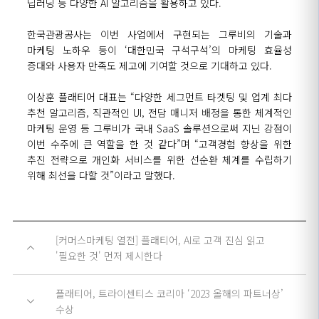
딥러닝
등 다양한
AI 알고리즘
을 활용하고 있다.
한국관광공사는
이번 사업에서 구현되는 그루비의 기술과
마케팅 노하우 등이 ‘대한민국
구석구석’의
마케팅 효율성
증대와 사용자 만족도
제고에 기여할 것으로 기대하고 있다.
이상훈
플래티어 대표
는
“다양한 세그먼트 타겟팅 및 업계 최다
추천 알고리즘, 직관적인 UI, 전담 매니저 배정을 통한 체계적인
마케팅 운영 등
그루비가 국내
SaaS
솔루션으로써
지닌 강점이
이번 수주에 큰 역할을 한 것
같다”
며
“
고객경험
향상을 위한
추진 전략으로 개인화 서비스를 위한
선순환 체계를 수립하기
위해 최선을 다할
것”
이라고
말했다.
[커머스마케팅 열전] 플래티어, AI로 고객 진심 읽고
'필요한 것' 먼저 제시한다
플래티어, 트라이센티스 코리아 ‘2023 올해의 파트너상’
수상