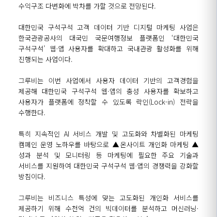
수익구조 다변화에 박차를 가할 것으로 전망된다.
대한민국
구석구석 고객 데이터 기반 디지털 마케팅 사업은
한국관광공사의 대국민 국문여행정보 플랫폼인 ‘대한민국
구석구석'
웹·앱
사용자를 확대하고 국내관광
활성화를 위해
진행되는 사업이다.
그루비는
이번 사업에서 사용자 데이터 기반의 고객경험을
제공해 대한민국 구석구석
웹·앱의
충성 사용자를 확보하고
사용자가 플랫폼에
정착할 수 있도록 락인
(Lock-in)
전략을
수행한다.
특히
지속적인 AI 서비스 개발 및 고도화와
차별화된
마케팅
캠페인 운영 노하우를 바탕으로 ▲온사이트 개인화 마케팅 ▲
성과 분석 및
모니터링 등 마케팅에 필요한 주요
기술과
서비스를 지원하여 대한민국 구석구석
웹·앱의
경쟁력을 강화할
방침이다.
그루비
는 비즈니스 특성에 맞는 고도화된 개인화 서비스를
제공하기 위
해 수천억 건의 빅데이터를 분석하고
머신러닝·