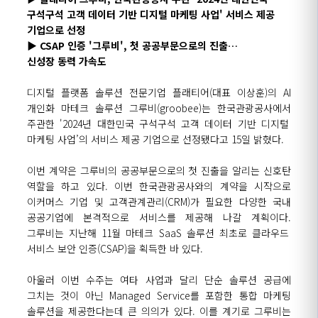
구석구석 고객 데이터 기반 디지털 마케팅 사업' 서비스 제공
기업으로 선정
▶
CSAP 인증 '그루비',
첫 공공부문으로의 진출
…
신
성장
동력
가속도
디지털 플랫폼 솔루션 전문기업
플래티어(대표 이상훈)
의 AI
개인화
마테크
솔루션 그루비(
groobee
)는
한국관광공사에서
주관한
'2024년 대한민국 구석구석
고객 데이터 기반 디지털
마케팅
사업’의
서비스 제공 기업으로 선정됐다고
15
일 밝혔다.
이번
계약
은 그루비의 공공부문으로의 첫 진출을 알리는 신호탄
역할을 하
고 있다. 이번
한국관광공사와의 계약을 시작으로
이커머스
기업 및 고객관계관리(CRM)가
필요한 다양한 국내
공공기업에 본격적으로 서비스를 제공해 나갈 계획이다.
그루비는 지난해 11월
마테크
SaaS
솔루션
최초로
클라우드
서비스
보안
인증
(CSAP)을
획득
한 바 있다.
아울러 이번 수주는
여타 사업과 달리 단순 솔루션 공급에
그치는 것이 아닌
Managed
Service를
포함한 통합 마케팅
솔루션을
제공한다는데 큰 의의가 있다. 이를
계기로 그루비는