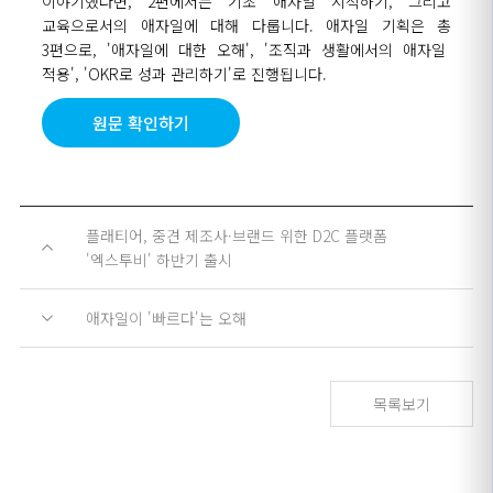
이야기했다면
, 2
편에서는 기초 애자일 시작하기
,
그리고
교육으로서의 애자일에 대해 다룹니다
.
애자일 기획은 총
3
편으로
, '
애자일에 대한 오해
', '
조직과 생활에서의 애자일
적용
', 'OKR
로 성과 관리하기
'
로 진행됩니다
.
원문 확인하기
플래티어, 중견 제조사·브랜드 위한 D2C 플랫폼
'엑스투비' 하반기 출시
애자일이 '빠르다'는 오해
목록보기