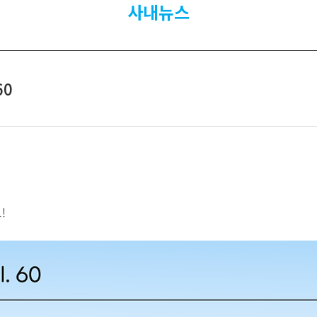
사내뉴스
60
요
!