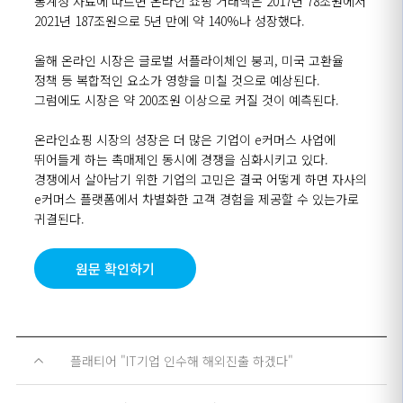
통계청 자료에 따르면 온라인 쇼핑 거래액은
2017
년
78
조원에서
2021
년
187
조원으로
5
년 만에 약
140%
나 성장했다
.
올해 온라인 시장은 글로벌 서플라이체인 붕괴
,
미국 고환율
정책 등 복합적인 요소가 영향을 미칠 것으로 예상된다
.
그럼에도 시장은 약
200
조원 이상으로 커질 것이 예측된다
.
온라인쇼핑 시장의 성장은 더 많은 기업이
e
커머스 사업에
뛰어들게 하는 촉매제인 동시에 경쟁을 심화시키고 있다
.
경쟁에서 살아남기 위한 기업의 고민은 결국 어떻게 하면 자사의
e
커머스 플랫폼에서 차별화한 고객 경험을 제공할 수 있는가로
귀결된다
.
원문 확인하기
플래티어 "IT기업 인수해 해외진출 하겠다"