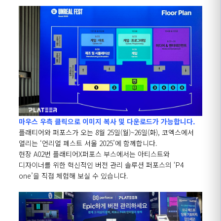
마우스 우측 클릭으로 이미지 복사 및 다운로드가 가능합니다.
플래티어와 퍼포스가 오는
8
월
25
일
(
월
)~26
일
(
화
),
코엑스에서
열리는
‘
언리얼 페스트 서울
2025’
에 함께합니다
.
현장
A02
번 플래티어
X
퍼포스 부스에서는 아티스트와
디자이너를 위한 혁신적인 버전 관리 솔루션 퍼포스의
‘P4
one’
을 직접 체험해 보실 수 있습니다.