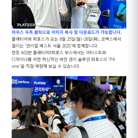
마우스 우측 클릭으로 이미지 복사 및 다운로드가 가능합니다.
플래티어와 퍼포스가 오는
8
월
25
일
(
월
)~26
일
(
화
),
코엑스에서
열리는
‘
언리얼 페스트 서울
2025’
에 함께합니다
.
현장
A02
번 플래티어
X
퍼포스 부스에서는 아티스트와
디자이너를 위한 혁신적인 버전 관리 솔루션 퍼포스의
‘P4
one’
을 직접 체험해 보실 수 있습니다.