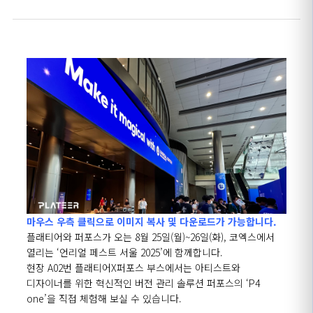
마우스 우측 클릭으로 이미지 복사 및 다운로드가 가능합니다.
플래티어와 퍼포스가 오는
8
월
25
일
(
월
)~26
일
(
화
),
코엑스에서
열리는
‘
언리얼 페스트 서울
2025’
에 함께합니다
.
현장
A02
번 플래티어
X
퍼포스 부스에서는 아티스트와
디자이너를 위한 혁신적인 버전 관리 솔루션 퍼포스의
‘P4
one’
을 직접 체험해 보실 수 있습니다.