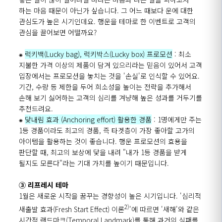
하는 마음 때문이 아닌가 싶습니다. 그 어느 때보다 운에 대한
관심도가 높은 시기인데요. 행운을 테마로 한 이벤트로 고객의
관심을 끌어보면 어떨까요?
⁕
럭키백(Lucky bag), 럭키박스(Lucky box) 프로모션
: 최소
지불한 가격 이상의 제품이 담겨 있으리라는 믿음이 있어서 고객
입장에서는 프로모션을 놓치는 것을 '손실'로 인식할 수 있어요.
기간, 수량 등 제한을 두어 희소성을 높이는 전략을 추가해서
손해 보기 싫어하는 고객의 심리를 겨냥해 높은 성과를 거두기를
추천드려요.
⁕
닻내림 효과 (Anchoring effort) 활용한 경품
: 1명에게만 주는
1등 경품이라도 최고의 경품, 즉 타겟층이 가장 좋아할 고가의
아이템을 활용하는 것이 좋습니다. 행운 프로모션의 효용을
판단할 때, 최고의 보상에 닻을 내려 "내가 1등 경품을 받게
될지도 모른다"라는 기대 가치를 높이기 때문입니다.
③ 리프레시 테마
1월은 새로운 시작을 꿈꾸는 경향성이 높은 시기입니다. '심리적
2)
새출발 효과(Fresh Start Effect) 이론
'에 따르면 '새해'와 같은
시간적 랜드마크(Temporal Landmark)를 통해
과거의 실패를