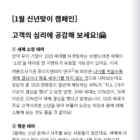
[1월 신년맞이 캠페인]
고객의 심리에 공감해 보세요!
🤗
① 새해 소망 테마
만약 우리 기업이 1020 세대를 타겟팅하는 브랜드라면 새해의
'소망'을 테마로 한 이벤트가 유효할 가능성이 있어요. 미국
1)
여론조사기관 퓨리치센터의 연구
에 따르면
나이를 먹을수록
새해 결심이나 목표 세우기를 하지 않는 것
으로 나타났는데요.
응답자 중 1020 연령층의 절반에 해당하는 49%가 "최소 1가지
이상의 결심을 했다"고 답한 반면, 3040 세대는 31%만이, 50세
이상은 21%만이 새해 결심을 했다고 밝혔습니다. 1020 세대가
주요 고객이라면 신년을 맞아 부풀어 오르는 희망과 꿈에 대해
소통해 보는 것도 좋을 것 같아요!
② 행운 테마
1월에는 신년 운세나 사주를 보는 사람들이 많은데요. 새해에 더
좋은 일이 많이 일어나길 바라는 마음과 나쁜 일을 피하고자