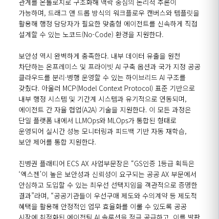
관계를 온톨로지로 구조화해 맥락 중심의 논리적 추론이
가능하며, 드래그 앤 드롭 방식의 워크플로우 캔버스와 템플릿을
활용해 행정 담당자가 필요한 맞춤형 에이전트를 신속하게 직접
설계할 수 있는 노코드(No-Code) 환경을 지원한다.
보안성 역시 완벽하게 충족한다. 내부 데이터 유출을 원천
차단하는 온프레미스 및 프라이빗 AI 구축 옵션과 국가 지정 공공
클라우드를 분리·병행 운영할 수 있는 하이브리드 AI 구조를
갖췄다. 아울러 MCP(Model Context Protocol) 표준 기반으로
내부 행정 시스템 및 기간계 시스템과 유기적으로 연동되며,
에이전트 간 자율 협업(A2A) 기술을 지원한다. 이 모든 과정은
단일 플랫폼 내에서 LLMOps와 MLOps가 통합된 형태로
운영되어 실시간 성능 모니터링과 피드백 기반 자동 재학습,
보안 제어를 통합 지원한다.
진병권 플래티어 ECS AX 사업부문장은 “GS인증 1등급 획득은
‘엑스젠’이 높은 보안성과 신뢰성이 요구되는 공공 AX 부문에서
안심하고 도입할 수 있는 최우선 선택지임을 객관적으로 증명한
결과”라며, “공공기관들이 우선구매 제도와 수의계약 등 제도적
혜택을 활용해 안정적인 업무 효율화를 이룰 수 있도록 공공
시장에 최적화된 에이전틱 AI 솔루션을 적극 공급하고, 이를 발판