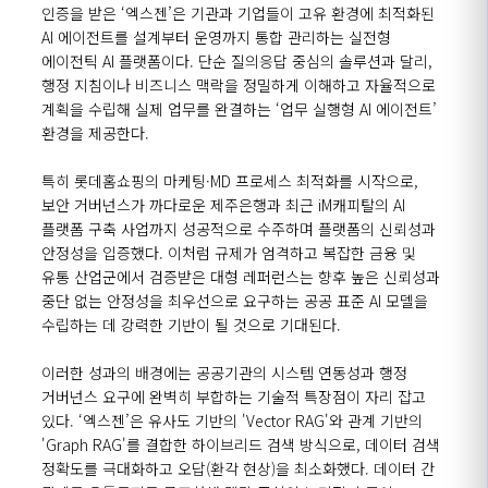
인증을 받은 ‘엑스젠’은 기관과 기업들이 고유 환경에 최적화된
AI 에이전트를 설계부터 운영까지 통합 관리하는 실전형
에이전틱 AI 플랫폼이다. 단순 질의응답 중심의 솔루션과 달리,
행정 지침이나 비즈니스 맥락을 정밀하게 이해하고 자율적으로
계획을 수립해 실제 업무를 완결하는 ‘업무 실행형 AI 에이전트’
환경을 제공한다.
특히 롯데홈쇼핑의 마케팅·MD 프로세스 최적화를 시작으로,
보안 거버넌스가 까다로운 제주은행과 최근 iM캐피탈의 AI
플랫폼 구축 사업까지 성공적으로 수주하며 플랫폼의 신뢰성과
안정성을 입증했다. 이처럼 규제가 엄격하고 복잡한 금융 및
유통 산업군에서 검증받은 대형 레퍼런스는 향후 높은 신뢰성과
중단 없는 안정성을 최우선으로 요구하는 공공 표준 AI 모델을
수립하는 데 강력한 기반이 될 것으로 기대된다.
이러한 성과의 배경에는 공공기관의 시스템 연동성과 행정
거버넌스 요구에 완벽히 부합하는 기술적 특장점이 자리 잡고
있다. ‘엑스젠’은 유사도 기반의 'Vector RAG'와 관계 기반의
'Graph RAG'를 결합한 하이브리드 검색 방식으로, 데이터 검색
정확도를 극대화하고 오답(환각 현상)을 최소화했다. 데이터 간