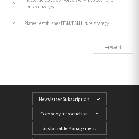
consecutive year...
Plateer establishes ITSM/ESM future strategy
목록보기
Newsletter Subscription
Company Introduction
Sustainable Management