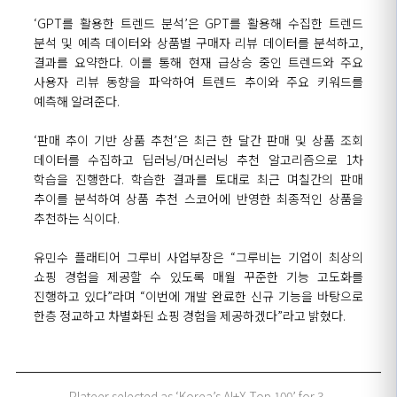
‘
G
PT
를
활용한 트렌드 분석
’
은
GPT
를
활용해 수집한 트렌드
분석 및 예측 데이터와 상품별 구매자 리뷰
데이터를 분석하고,
결과를 요약한다.
이를 통해 현재
급상승
중인 트렌드와 주요
사용자 리뷰 동향을 파악하여 트렌드 추이와 주요 키워드를
예측해 알려준다.
‘
판매 추이 기반 상품 추천
’
은 최근
한
달
간
판매 및 상품 조회
데이터를 수집하고 딥러닝/
머신러닝
추천 알고리즘으로
1
차
학습을 진행한다.
학습한 결과
를 토대로 최근
며칠간의
판매
추이를
분석하여 상품 추천 스코어에 반영한 최종적인 상품을
추천하는 식이다.
유민수 플래티어 그루비 사업부장은
“
그루비는 기업이 최상의
쇼핑
경험을 제공할 수 있도록
매월 꾸준한 기능 고도화를
진행하고 있다
”
라며
“
이번에
개발 완료한 신규
기능을 바탕으로
한층
정교하고 차별화된 쇼핑 경험을 제공하겠다
”
라고
밝혔다.
Plateer selected as ‘Korea’s AI+X Top 100’ for 3