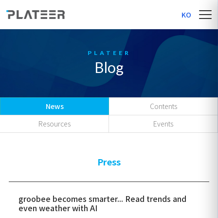
KO
Blog
News
Contents
Resources
Events
Press
groobee becomes smarter... Read trends and
even weather with AI