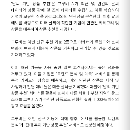
‘
날씨 기반 상품 추천
’
은 그루비
AI
가 최근
몇 년간의 날씨
데이터와 상품
판매 및 조회
데이터를
수집하고 이를 학습하여
기업이 보유한 상품 카테고리
와의
연관성을
분석한다.
이후 날씨
예보를 바탕으로 미래 날씨에 적합한 기업의 연관된 카테고리 및
상품을 예측하여 상품 추천을 제공한다.
그루비는 이번 신규 추천
기능
2
종으로
마케터가 트렌드와 날씨
변화에 빠르게 대응해
상품을 기획하고 관리할 수 있을 것으로
기대하고 있다.
이미 해당 기능을 사용 중인 일부 고객사에서는
높은 성과를
거두고 있다.
이들 기업은
‘
트렌드 분석 및 예측
’
서비스를 통해
특정 키워드의 상승을 예측하고,
이와
연관된 상품을 제작 및
사입
하여
전월 대비 높은 매출 실적을 기록했다.
더불어
‘
날씨 기반
상품 추천
’
서비스를 활용해 날씨가 다른 서울과 부산 지역의 광고
소재를
그루비
AI
가 추천한 상품으로
진행한 결과,
1,000%
이상의
광고 효율을 올렸다.
그루비는
이번 신규 기능에 더해 향후
‘
GPT
를
활용한 트렌드
분석
’
과
‘
판매 추이 기반 상품 추천
’
서비스도 선보일 예정이다.