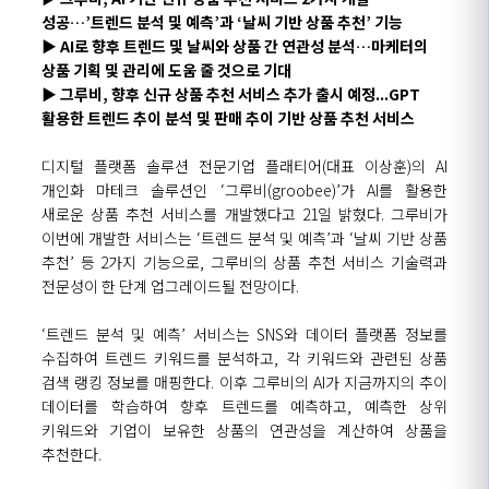
성공
…’
트렌드 분석 및 예측
’
과
‘
날씨 기반 상품 추천
’
기능
▶
AI로
향후
트렌드
및
날씨와
상품
간 연관성 분석
…
마케터의
상품 기획 및 관리에 도움
줄 것으로 기대
▶
그루비, 향후 신규 상품 추천 서비스 추가 출시 예정...GPT
활용한 트렌드 추이 분석 및 판매 추이 기반 상품 추천 서비스
디지털 플랫폼 솔루션 전문기업 플래티어(대표 이상훈)
의
AI
개인화
마테크
솔루션인
‘
그루비(
groobee)’
가
AI
를
활용한
새로운 상품 추천 서비스를
개발했다고
21
일 밝혔다
.
그루비가
이번에 개발한 서비스는
‘
트렌드 분석 및 예측
’
과
‘
날씨 기반 상품
추천
’
등
2
가지 기능으로,
그루비의
상품 추천 서비스 기술력과
전문성이
한 단계 업그레이드될 전망이다.
‘
트렌드 분석 및 예측
’
서비스는
SNS
와
데이터 플랫폼
정보를
수집하여 트렌드 키워드를 분석하고,
각
키워드와 관련된 상품
검색 랭킹 정보를 매핑한다.
이후
그루비의
AI
가 지금까지의
추이
데이터를 학습하여 향후 트렌드를 예측하고,
예측한 상위
키워드와 기업이 보유한 상품의 연관성을 계산하여 상품을
추천한다.