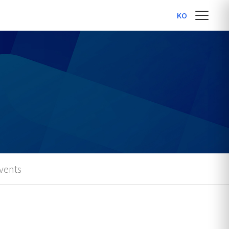
KO
vents