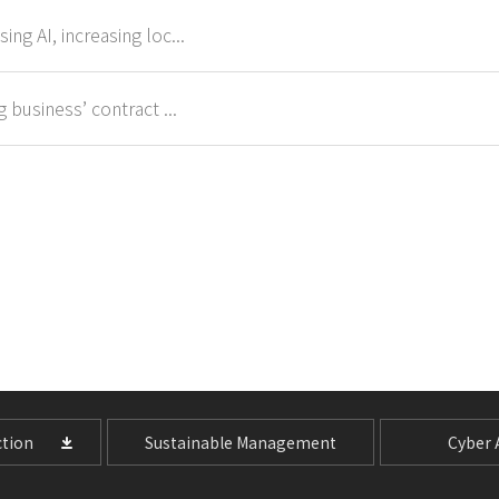
ng AI, increasing loc...
 business’ contract ...
tion
Sustainable Management
Cyber A