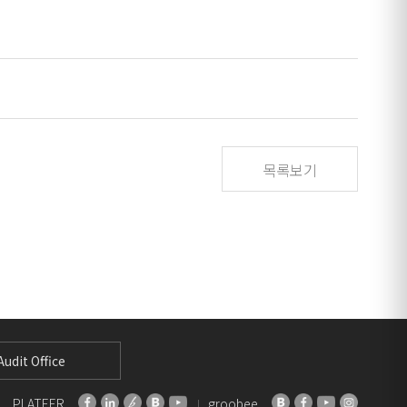
목록보기
udit Office
PLATEER
groobee