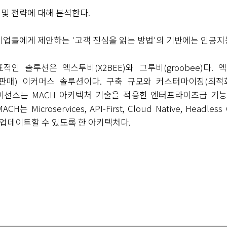
및 전략에 대해 분석한다
.
 기업들에게 제안하는
'
고객 진심을 읽는 방법
'
의 기반에는 인공지
표적인 솔루션은 엑스투비
(X2BEE)
와 그루비
(groobee)
다
.
엑
 판매
)
이커머스 솔루션이다
.
구축 규모와
커스터마이징
(
최적
이선스는
MACH
아키텍처 기술을 적용한 엔터프라이즈급 기
 MACH
는
Microservices, API-First, Cloud Native, Headle
업데이트할 수 있도록 한 아키텍처다
.