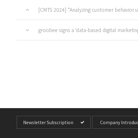
[CMTS 2024] “Analyzing customer behavior usi
groobee signs a ‘data-based digital marketing
Newsletter Subscription
Company Introduc