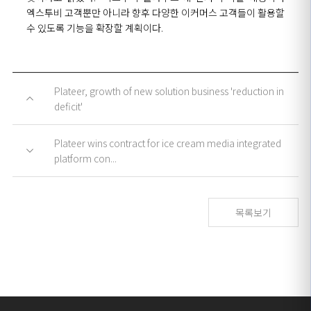
엑스투비
고객뿐만
아니라 향후 다양한
이커머스
고객
들
이 활용할
수 있도록
기능을
확장할 계획
이다
.
Plateer, growth of new solution business 'reduction in
deficit'
Plateer wins contract for ice cream media integrated
platform con...
목록보기