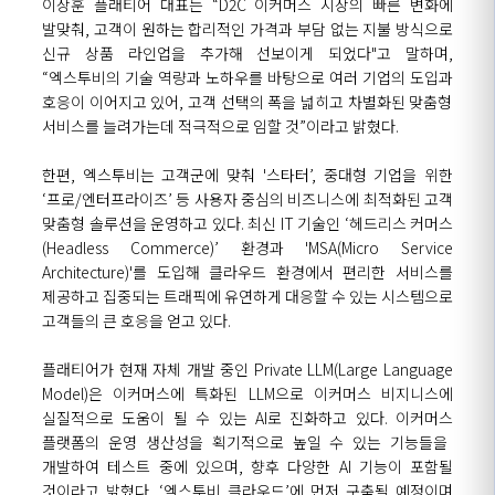
이상훈 플래티어 대표는
“D2C
이커머스
시장의 빠른 변화에
발맞춰
,
고객이 원하는 합리적인 가격과 부담
없는 지불 방식으로
신규 상품
라인업을 추가해 선보이게
되었다"고
말하며,
“
엑스투비
의
기술 역량과 노하우를 바탕으로
여러
기업
의
도입
과
호응이 이어지고 있
어
,
고객
선택의 폭을 넓
히고
차별화된
맞춤형
서비스
를
늘려가는데 적극적으로 임할
것
”이라고
밝혔다.
한편
,
엑스투비는
고객군에 맞춰 '
스타터
’, 중대형 기업을 위한
‘프로/
엔터프라이즈
’ 등 사용자 중심의 비즈니스에 최적화된 고객
맞춤형
솔루션을 운영하고 있다. 최신 IT 기술인
‘
헤드리스 커머스
(
Headless
Commerce
)
’
환경과
'
MSA(
Micro Service
Architecture)'
를
도입해
클라우드 환경에서
편리한
서비
스를
제공하고
집중되는 트래픽에 유연하게 대응할 수
있는 시스템으로
고객들의 큰 호응을 얻고 있다.
플래티어가
현재 자체 개발
중인
Private
LLM(
Large
Language
Model
)은
이커머스에
특화된
LLM으로
이커머스
비지니스에
실질적으로
도움이 될 수 있는
AI로
진화
하고 있다.
이커머스
플랫폼
의
운영 생산성을 획기적으로 높일 수 있는 기능들을
개발하여 테스트 중에 있으며
,
향후 다양한 AI 기능이 포함될
것이라고 밝혔다.
‘
엑스투비
클라우드
’
에
먼저
구축
될
예정이며