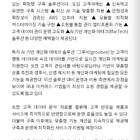
있는 확장형
구축 솔루션이다.
도입
고객사에는
▲
신속하고
유연한 구축 시스템
▲
최신
AI
기술 맞춤
형 적용 ▲안정성과
확장성이 검증된 AWS 인프라 지원
▲
모듈별
최적화
커스터마이징 기술 구현 ▲쇼핑몰 통합
관리
멀티프론트
기능
▲
고객
데이터 관리 운영 고도화
▲AI
기반 개인화
마테크
(
MarTech
)
솔루션
등 다양한 혜택들이 제공된다.
특히
AI
기반
개인화
마테
크
솔루션
‘그루비(
groobee
)’는
고객의
행동 데이터와 속성 데이터를 기반으로 실시간 개인화 마케팅을
지원한다.
또한
고객의
관심사를
바탕으로
딥러닝
기반의
맞춤형
상품
추천과
앱푸시
,
인앱
메시지
등
개인화
마케팅에
필요한
모든
기능을
제공한다
.
외산
솔루션
대비
운영과
비용
측면에서
강점을
보이며
국내
이커머스
기업들이
최상의
쇼핑
경험을
제공할
수
있도록
돕고
있다
.
또한
고객
데이터
분석
자료를 활용해
고객 반응
을
제품과
서비스에 즉각적으로 반영
함으로써
운영 효율
성
도 높
일 수 있다
.
더불어
구축
이후에도
맞춤형 기능 개선
을 지속적으로
제공
해
구축과 운영에 최적화된 서비스
가
지원
될
예정이다.