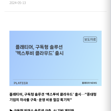
2024-05-13
플래티어
,
구독형 솔루션
‘
엑스투비
클라우드
’
출시
…
"
중대형
기업의
자사
몰
구축·운영
비용 절감 획기적"
▶
구독형
커머스 솔루션
구축
,
AI
기반 개인화