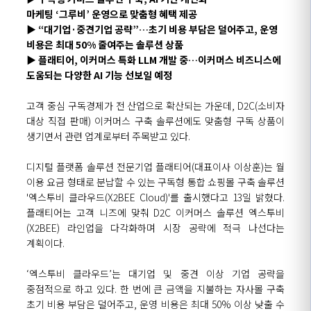
마케팅
‘
그루비
’
운영
으로
맞춤형 혜택 제공
▶
“
대기업·중견기업
공략
”…
초기 비용 부담은 덜어주고, 운영
비용
은
최대 50% 줄여주는 솔루션 상품
▶ 플래티어
,
이커머스
특화 LLM 개발 중…
이커머스
비즈니스에
도움되는 다양한 AI 기능 선보일 예정
고객
중심 구독경제가 전 산업으로
확산되는
가운데,
D2C
(소비자
대상 직접 판매)
이커머스
구축
솔루션에도 맞춤형 구독 상품이
생기면서 관련 업계로부터 주목받고 있다.
디지털
플랫폼 솔루션 전문기업 플래티어(대표이사 이상훈)는
월
이용 요금 형태로 분납할 수 있는 구독형 통합 쇼핑몰 구축 솔루션
'
엑스투비
클라우드(
X2BEE
Cloud
)
'
를
출시했다고 13일 밝혔다.
플래티어는
고객 니즈에 맞춰 D2C
이커머스
솔루션
엑스투비
(
X2BEE
)
라인업을 다각화하며 시장 공략에 적극 나선다는
계획이다.
‘
엑스투비
클라우드
’
는 대기업 및 중견 이상 기업 공략을
중점적으로 하고 있다.
한 번에 큰 금액을 지불하는
자사몰
구축
초기 비용
부담은 덜어주고, 운영
비용은 최대
50
%
이상 낮출 수