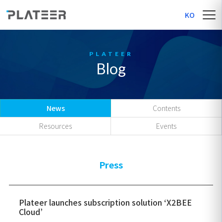
KO
Blog
News
Contents
Resources
Events
Press
Plateer launches subscription solution ‘X2BEE
Cloud’