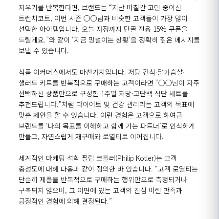
지우기를 반복한다면
,
브랜드는
“
지난 며칠간 고민 중이신
트렌치코트
,
이번 시즌
○○
님과 비슷한 고객들이 가장 많이
선택한 아이템입니다
.
오늘 자정까지 단골 전용
15%
쿠폰을
드릴게요
.”
와 같이
‘
지금 망설이는 상황
’
을 정확히 짚은 메시지를
보낼 수 있습니다
.
식품 이커머스에서도 마찬가지입니다
.
저당 간식
·
닭가슴살
·
샐러드 키트를 반복적으로 구매하는 고객이라면
“○○
님이 자주
선택하신 상품만으로 구성한
1
주일 저당
·
고단백 식단 세트를
추천드립니다
.”
처럼 다이어트 및 건강 관리라는 고객의 목표에
맞춘 제안을 할 수 있습니다
.
이런 경험은 고객으로 하여금
브랜드를
‘
나의 목표를 이해하고 함께 가는 파트너
’
로 인식하게
만들고
,
자연스럽게 재구매와 로열티로 이어집니다
.
세계적인 마케팅 석학 필립 코틀러
(Philip Kotler)
는 고객
충성도에 대해 다음과 같이 정의한 바 있습니다
. “
고객 로열티는
단순히 제품을 반복적으로 구매하는 행위만으로 측정되거나
구축되지 않으며
,
그 이면에 있는 고객의 진심 어린 만족과
긍정적인 경험에 의해 결정된다
.”