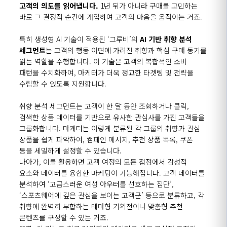
고객의 의도를 읽어냅니다
.
1
년 뒤가 아니라 구매를 고민하는
바로 그 결정적 순간에 개입하여 고객의 마음을 움직이는 거죠
.
특히 생성형
AI
기술이 적용된
‘
그루비
’
의
AI
기반 취향 분석
세그먼트
는 고객의 행동 이면에 가려진 취향과 핵심 구매 동기를
읽는 역할을 수행합니다
.
이 기술은 고객의 복합적인 소비
패턴을 수치화하여
,
마케터가 더욱 정교한 타겟팅 및 전략을
수립할 수 있도록 지원합니다
.
취향 분석 세그먼트는 고객이 한 달 동안 조회하거나 클릭
,
검색한 상품 데이터를 기반으로 유사한 관심사를 가진 고객들을
그룹화합니다
.
마케터는 이렇게 분류된 각 그룹의 취향과 관심
상품을 쉽게 파악하여
,
캠페인 메시지
,
추천 상품 목록
,
쿠폰
등을 세밀하게 설정할 수 있습니다
.
나아가
,
이를 활용하면 고객 여정의 모든 접점에서 감성적
요소와 데이터를 융합한 마케팅이 가능해집니다
.
고객 데이터를
분석하여
‘
고급스러운 여성 아우터를 선호하는 집단
’,
‘
스포츠웨어에 깊은 관심을 보이는 고객군
’
등으로 분류하고
,
각
취향에 완벽히 부합하는 테마형 기획전이나 맞춤형 추천
콘텐츠를 구성할 수 있는 거죠
.