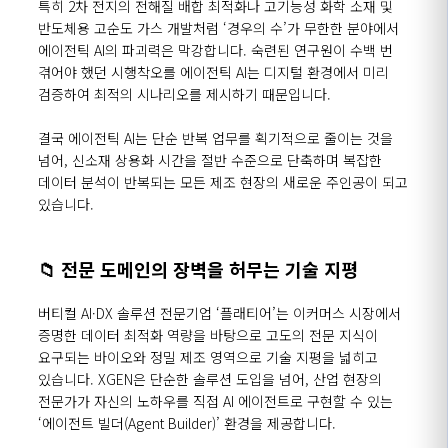
특히
2
차 전지의 전해질 배합 최적화나 고기능성 화학 소재 및
반도체용 고순도 가스 개발처럼
‘
경우의 수
’
가 무한한 분야에서
에이전틱
AI
의 파괴력은 막강합니다
.
숙련된 연구원이 수백 번
겪어야 했던 시행착오를 에이전틱
AI
는 디지털 환경에서 미리
검증하여 최적의 시나리오를 제시하기 때문입니다
.
결국 에이전틱
AI
는 단순 반복 업무를 획기적으로 줄이는 것을
넘어
,
신소재 상용화 시간을 절반 수준으로 단축하며 복잡한
데이터 분석이 반복되는 모든 제조 현장의 새로운 주인공이 되고
있습니다
.
📁
전문 도메인의 장벽을 허무는 기술 지평
버티컬
AI
·
DX
솔루션 전문기업
‘
플래티어
’
는 이커머스 시장에서
증명한 데이터 최적화 역량을 바탕으로 고도의 전문 지식이
요구되는 바이오와 정밀 제조 영역으로 기술 지평을 넓히고
있습니다
. XGEN
은 단순한 솔루션 도입을 넘어
,
산업 현장의
전문가가 자신의 노하우를 직접
AI
에이전트로 구현할 수 있는
‘
에이전트 빌더
(Agent Builder)’
환경을 제공합니다
.