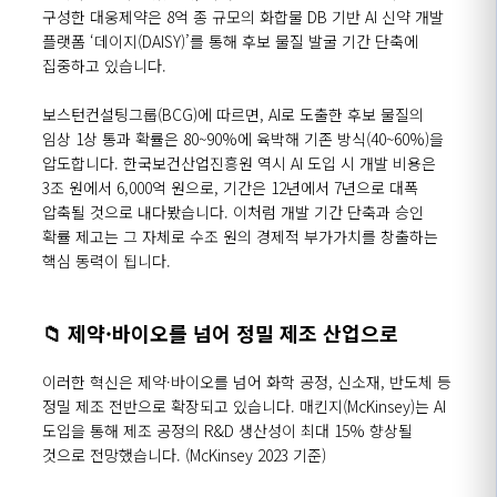
구성한 대웅제약은
8
억 종 규모의 화합물
DB
기반
AI
신약 개발
플랫폼
‘
데이지
(DAISY)’
를 통해 후보 물질 발굴 기간 단축에
집중하고 있습니다
.
보스턴컨설팅그룹
(BCG)
에 따르면
, AI
로 도출한 후보 물질의
임상
1
상 통과 확률은
80~90%
에 육박해 기존 방식
(40~60%)
을
압도합니다
.
한국보건산업진흥원 역시
AI
도입 시 개발 비용은
3
조 원에서
6,000
억 원으로
,
기간은
12
년에서
7
년으로 대폭
압축될 것으로 내다봤습니다
.
이처럼 개발 기간 단축과 승인
확률 제고는 그 자체로 수조 원의 경제적 부가가치를 창출하는
핵심 동력이 됩니다
.
📁
제약·바이오를 넘어 정밀 제조 산업으로
이러한 혁신은 제약·바이오를 넘어 화학 공정
,
신소재
,
반도체 등
정밀 제조 전반으로 확장되고 있습니다
.
매킨지
(McKinsey)
는
AI
도입을 통해 제조 공정의
R&D
생산성이 최대
15%
향상될
것으로 전망했습니다
. (McKinsey 2023
기준
)