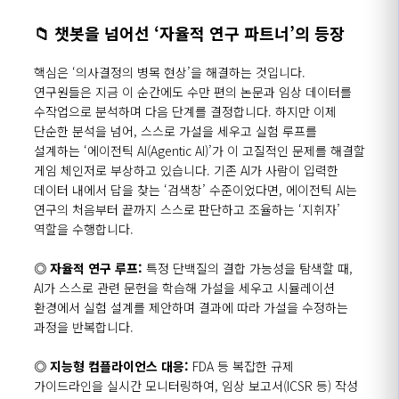
📁
챗봇을 넘어선
‘
자율적 연구 파트너
’
의 등장
핵심은
‘
의사결정의 병목 현상
’
을 해결하는 것입니다
.
연구원들은 지금 이 순간에도 수만 편의 논문과 임상 데이터를
수작업으로 분석하며 다음 단계를 결정합니다
.
하지만 이제
단순한 분석을 넘어
,
스스로 가설을 세우고 실험 루프를
설계하는
‘
에이전틱
AI(Agentic AI)’
가 이 고질적인 문제를 해결할
게임 체인저로 부상하고 있습니다
.
기존
AI
가 사람이 입력한
데이터 내에서 답을 찾는
‘
검색창
’
수준이었다면
,
에이전틱
AI
는
연구의 처음부터 끝까지 스스로 판단하고 조율하는
‘
지휘자
’
역할을 수행합니다
.
◎
자율적 연구 루프
:
특정 단백질의 결합 가능성을 탐색할 때
,
AI
가 스스로 관련 문헌을 학습해 가설을 세우고 시뮬레이션
환경에서 실험 설계를 제안하며 결과에 따라 가설을 수정하는
과정을 반복합니다
.
◎
지능형 컴플라이언스 대응
:
FDA 등 복잡한 규제
가이드라인을 실시간 모니터링하여
,
임상 보고서
(ICSR
등
)
작성