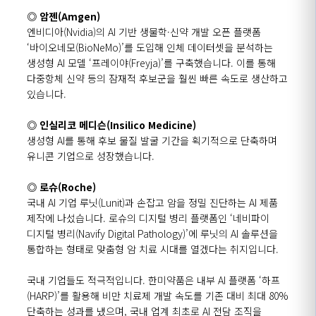
◎
암젠
(Amgen)
엔비디아
(Nvidia)
의
AI
기반 생물학
·
신약 개발 오픈 플랫폼
‘
바이오네모
(BioNeMo)’
를 도입해 인체 데이터셋을 분석하는
생성형
AI
모델
‘
프레이야
(Freyja)’
를 구축했습니다
.
이를 통해
다중항체 신약 등의 잠재적 후보군을 훨씬 빠른 속도로 생산하고
있습니다
.
◎
인실리코 메디슨
(Insilico Medicine)
생성형
AI
를 통해 후보 물질 발굴 기간을 획기적으로 단축하며
유니콘 기업으로 성장했습니다
.
◎
로슈
(Roche)
국내
AI
기업 루닛
(Lunit)
과 손잡고 암을 정밀 진단하는
AI
제품
제작에 나섰습니다
.
로슈의 디지털 병리 플랫폼인
‘
네비파이
디지털 병리
(Navify Digital Pathology)’
에 루닛의
AI
솔루션을
통합하는 형태로 맞춤형 암 치료 시대를 열겠다는 취지입니다
.
국내 기업들도 적극적입니다
.
한미약품은 내부
AI
플랫폼
‘
하프
(HARP)’
를 활용해 비만 치료제 개발 속도를 기존 대비 최대
80%
단축하는 성과를 냈으며
,
국내 업계 최초로
AI
전담 조직을