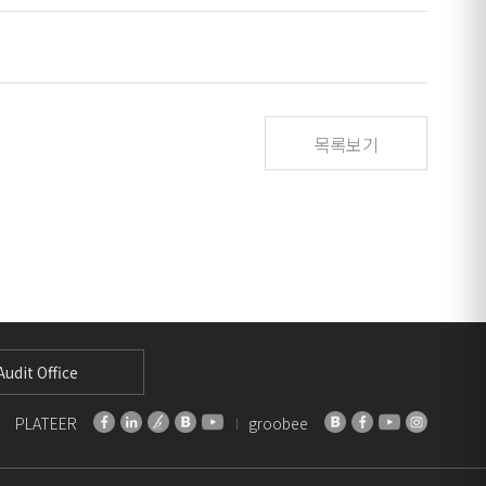
목록보기
udit Office
PLATEER
groobee