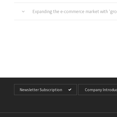
Expanding the e-commerce market with 'groo
Newsletter Subscription
Company Introduc