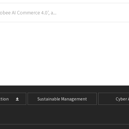
bee AI Commerce 4.0', a...
tion
Sustainable Management
Cyber A