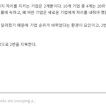
지 자리를 지키는 기업은
2
개뿐이다
. 10
개 기업 중
4
개는
20
위
그룹에 속하고
,
왜 어떤 기업은 새로운 기업에게 자리를 내줘야 했
 달라졌기 때문에 기업 순위가 바뀌었다는 환경이 요인이고
, 2
답으로
2
번을 지목한다
.
anks are snooping a...