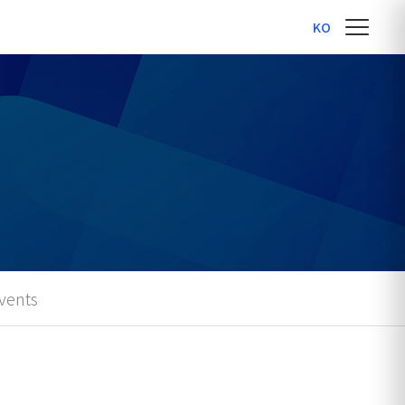
KO
vents