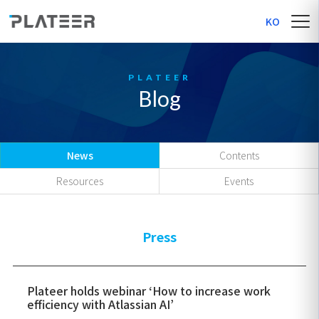
KO
Blog
News
Contents
Resources
Events
Press
Plateer holds webinar ‘How to increase work
efficiency with Atlassian AI’