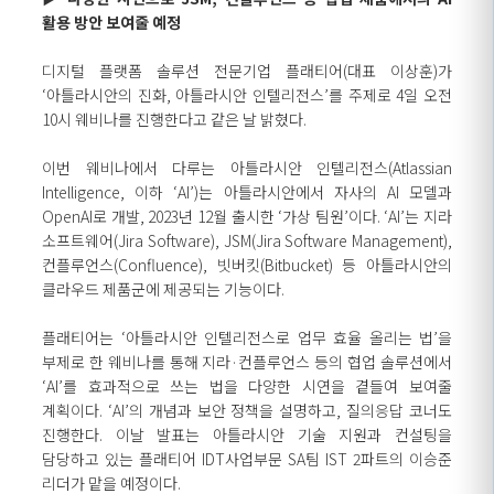
활용 방안 보여줄 예정
디지털 플랫폼 솔루션 전문기업 플래티어(대표 이상훈)가
‘아틀라시안의 진화, 아틀라시안 인텔리전스’를 주제로 4일 오전
10시 웨비나를 진행한다고 같은 날 밝혔다.
이번 웨비나에서 다루는 아틀라시안 인텔리전스(Atlassian
Intelligence, 이하 ‘AI’)는 아틀라시안에서 자사의 AI 모델과
OpenAI로 개발, 2023년 12월 출시한 ‘가상 팀원’이다. ‘AI’는 지라
소프트웨어(Jira Software), JSM(Jira Software Management),
컨플루언스(Confluence), 빗버킷(Bitbucket) 등 아틀라시안의
클라우드 제품군에 제공되는 기능이다.
플래티어는 ‘아틀라시안 인텔리전스로 업무 효율 올리는 법’을
부제로 한 웨비나를 통해 지라·컨플루언스 등의 협업 솔루션에서
‘AI’를 효과적으로 쓰는 법을 다양한 시연을 곁들여 보여줄
계획이다. ‘AI’의 개념과 보안 정책을 설명하고, 질의응답 코너도
진행한다. 이날 발표는 아틀라시안 기술 지원과 컨설팅을
담당하고 있는 플래티어 IDT사업부문 SA팀 IST 2파트의 이승준
리더가 맡을 예정이다.