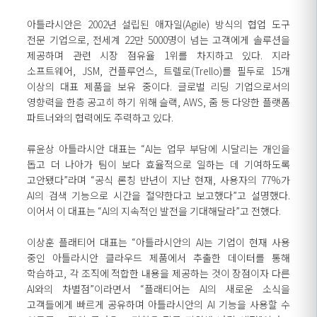
아틀라시안은 2002년 설립된 애자일(Agile) 방식의 협업 도구
전문 기업으로, 전세계 22만 5000명이 넘는 고객에게 솔루션을
제공하며 관련 시장 점유율 1위를 차지하고 있다. 지라
소프트웨어, JSM, 컨플루언스, 트렐로(Trello)를 필두로 15개
이상의 대표 제품을 보유 중이다. 글로벌 리딩 기업으로서의
영향력을 한층 공고히 하기 위해 슬랙, AWS, 줌 등 다양한 플랫폼
파트너와의 협력에도 주력하고 있다.
류윤상 아틀라시안 대표는 “AI는 업무 부담에 시달리는 개인을
돕고 더 나아가 팀이 보다 효율적으로 일하는 데 기여하도록
고안됐다”라며 “공식 론칭 반년이 지난 현재, 사용자의 77%가
AI의 검색 기능으로 시간을 절약한다고 보고했다”고 설명했다.
이어서 이 대표는 “AI의 지속적인 발전을 기대해달라”고 전했다.
이상훈 플래티어 대표는 “아틀라시안의 AI는 기업이 현재 사용
중인 아틀라시안 클라우드 제품에서 추출한 데이터를 통해
학습하고, 각 조직에 적합한 내용을 제공하는 것이 장점이자 다른
AI와의 차별점”이라면서 “플래티어는 AI의 새로운 소식을
고객들에게 빠르게 공유하며 아틀라시안의 AI 기능을 사용할 수