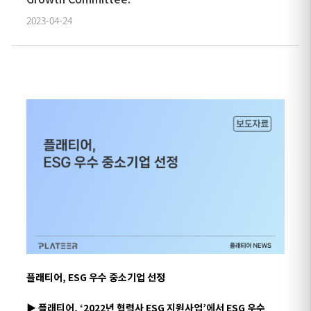
2023-04-24
플래티어,
ESG
우수
중소기업 선정
▶
플래티어,
‘
2022
년 협력사
ESG
지원사업
’
에서
ESG
우수