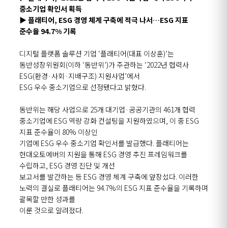
중소기업 확인서 획득
▶
플래티어,
ESG
경영 체계
구축에 적극 나서
…ESG
지표
준수율
94.7%
기록
디지털
플랫폼 솔루션 기업
‘
플래티어(대표 이상훈)
’
는
동반성장위원회
(이하
‘
동반위
’)
가 주관하는
‘2022
년 협력사
ESG
(
환경·사회·지배구조
)
지원사업
’
에서
ESG
우수 중소기업
으로 선정됐다고 밝혔다.
동반위는
해당 사업
으로
25개
대기업·공공기관의
461개
협력
중소기업에
ESG
역량
강화
컨설팅을
지원
하였으며
,
이 중
ESG
지표 준수율이
80%
이상
인
기업에
ESG
우수 중소기업 확인서를 발급했다.
플래티어는
현대오토에버의
지원을
통해
ESG
경영 추진 프레임워크를
수립하고
,
ESG
경영 진단 및 개선
보고서를 발간하는 등
ESG
경영 체계 구축에 앞장섰다.
이러한
노력의 결실로
플래티어는
94.7%
의
ESG
지표 준수율을 기록하며
괄목할 만한
성과를
이룬 것으로 알려졌다.