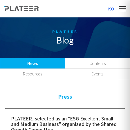
KO
Blog
News
Contents
Resources
Events
Press
PLATEER, selected as an "ESG Excellent Small
and Medium Business" organized by the Shared
Growth Committee.