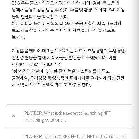
E
SG
우수 중소기업으로
선정되면
신한·기업·경남·국민은행
등에서 금융지원을 받을 수 있고,
수출 및
환경·에너지
R&D
지원
등의 인센티브를
획득할 수 있다.
뿐만 아니라
동반위
명의의 제3자 검증을 포함한 지속가능경영
보고서
발간을 지원받는 등 다양한 혜택을 제공받을 것으로
보인다.
이상훈 플래티어 대표는
“
E
SG
기반 사회적 책임경영과 투명경영,
친환경 활동을 통해 지속 가능한 발전을 추구해
왔으며,
이를
인정받은 것 같아 기쁘다
”
며
“
향후 경영 전반에 있어 한 단계 높은 시스템화를 이루고
공정계약,
윤리경영 등 영속적인 존재가치를 유지하기 위한 관련
시스템을 꾸준히 운영할 계획
”
이라고 말했다.
PLATEER, What is the secret to launching NFT
marketing solutions ...
PLATEER launch 'X2BEE NFT', an NFT distribution and