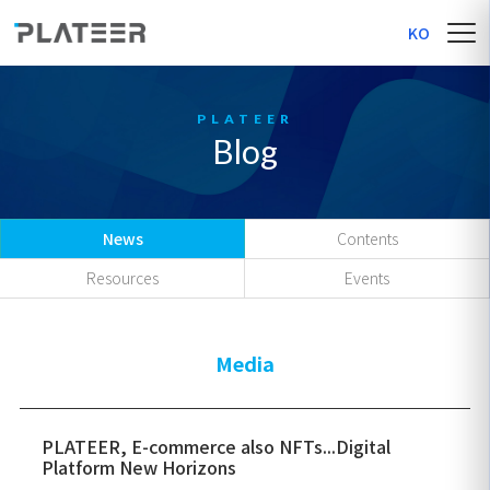
KO
Blog
News
Contents
Resources
Events
Media
PLATEER, E-commerce also NFTs...Digital
Platform New Horizons