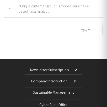
“Unique customer group”...groobee launches AI-
based ‘taste analys...
목록보기
Newsletter Subscription
Company Introduction
Sustainable Management
Cyber Audit Office