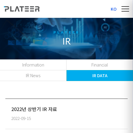
KO
IR
Information
Financial
IR News
IR DATA
2022년 상반기 IR 자료
2022-09-15