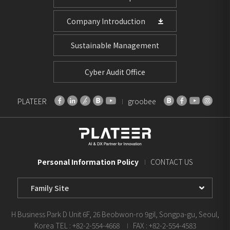
Company Introduction
Sustainable Management
Cyber Audit Office
PLATEER
groobee
Personal Information Policy
CONTACT US
Family
Site
Select
H Business Park D Unit 6F, 26 Beobwon-ro 9gil, Songpa-gu, Seoul,
Korea
TEL : +82-2-554-4668
FAX : +82-2-554-4583