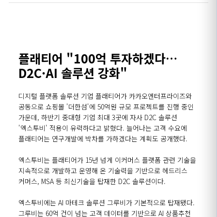
플래티어 "100억 투자하겠다…
D2C·AI 솔루션 강화"
디지털 플랫폼 솔루션 기업 플래티어가 카카오엔터프라이즈와
공동으로 쇼핑몰 '더한섬'에
50
억원 규모 프로젝트를 진행 중인
가운데, 하반기 중대형 기업 최대 3곳에 자사
D2C
솔루션
'엑스투비' 적용이 유력하다고 밝혔다. 늘어나는 고객 수요에
플래티어는 연구개발에 박차를 가하겠다는 계획도 공개했다.
엑스투비는 플래티어가
15
년 넘게 이커머스 플랫폼 관련 기술을
지속적으로 개발하고 운영해 온 기술력을 기반으로 헤드리스
커머스,
MSA
등 최신기술을 탑재한
D2C
솔루션이다.
엑스투비에는
AI
마테크 솔루션 그루비가 기본적으로 탑재됐다.
그루비는
60
억 건이 넘는 고객 데이터를 기반으로
AI
상품추천