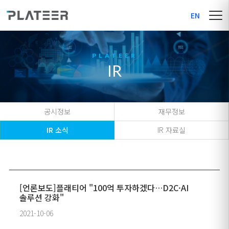
EN
IR
공시정보
재무정보
IR 소식
IR 자료실
[언론보도]플래티어 "100억 투자하겠다…D2C·AI
솔루션 강화"
2021-10-06