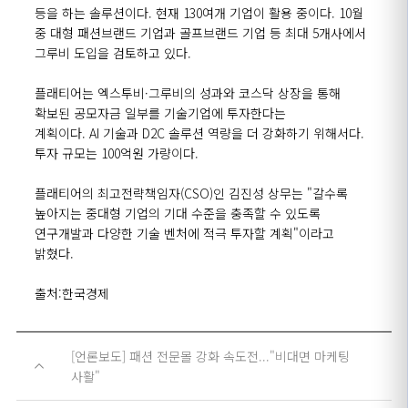
등을 하는 솔루션이다. 현재
130
여개 기업이 활용 중이다.
10
월
중 대형 패션브랜드 기업과 골프브랜드 기업 등 최대 5개사에서
그루비 도입을 검토하고 있다.
플래티어는 엑스투비·그루비의 성과와 코스닥 상장을 통해
확보된 공모자금 일부를 기술기업에 투자한다는
계획이다.
AI
기술과
D2C
솔루션 역량을 더 강화하기 위해서다.
투자 규모는
100
억원 가량이다.
플래티어의 최고전략책임자(
CSO
)인 김진성 상무는 "갈수록
높아지는 중대형 기업의 기대 수준을 충족할 수 있도록
연구개발과 다양한 기술 벤처에 적극 투자할 계획"이라고
밝혔다.
출처:한국경제
[언론보도] 패션 전문몰 강화 속도전..."비대면 마케팅
사활"