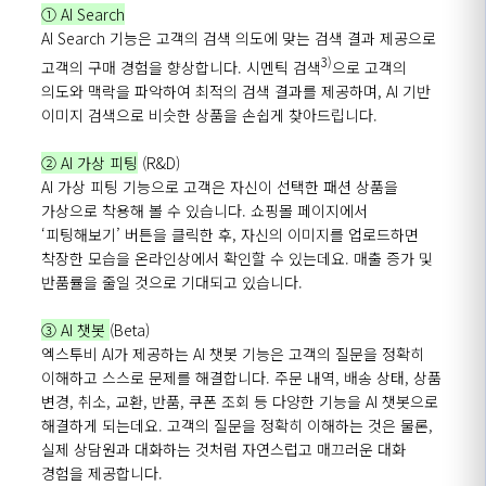
① AI Search
AI
Search
기능은 고객의 검색 의도에 맞는 검색 결과 제공으로
3
)
고객의 구매 경험을 향상합니다.
시멘틱
검색
으로
고객의
의도와 맥락을 파악하여 최적의 검색 결과를 제공하며, AI 기반
이미지 검색으로 비슷한 상품을 손쉽게 찾아드립니다.
② AI 가상 피팅
(R&D)
AI
가상
피팅
기능으로
고객은
자신이
선택한
패션
상품을
가상으로
착용해
볼 수
있습니다
.
쇼핑몰
페이지에서
‘
피팅해보기
’
버튼을 클릭한 후, 자신의 이미지를 업로드하면
착장한
모습을 온라인상에서 확인할 수 있는데요. 매출 증가 및
반품
률
을
줄일 것으로 기대되고 있습니다.
③ AI
챗봇
(Beta)
엑스투비
AI가
제공하는
AI
챗봇
기능은 고객의 질문을 정확히
이해하고 스스로 문제를 해결합니다. 주문 내역, 배송 상태, 상품
변경, 취소, 교환, 반품, 쿠폰 조회 등 다양한 기능을 AI
챗봇으로
해결하게 되는데요. 고객의 질문을 정확히 이해하는 것은 물론,
실제 상담원과 대화하는 것처럼 자연스럽고 매끄러운 대화
경험을 제공합니다.