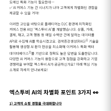
도메인
특화
기능이
필요한데
…
✅
AI
커머스
기능
간
시너지가
나야
고객에게
차별화된
경험을
제공할
수
있을
거야
!
이러한 고민을 바탕으로
플래티어는
D2C
환경에
최적화된
커머스
전용
AI인
‘
엑스투비
AI
’
를
개발했습니다.
상품, 거래,
결제, 재고, 고객 행동 등 매일 수백만 건에 달하는 데이터를
1)
API로
수집해
AI를
학습시켰고요. 검색증강생성(RAG)
기술을
활용해 생성형 AI 환각 현상을 최소화해
이커머스
특화 벡터
2)
데이터베이스
를
기반으로 정확도 높은 답변을 도출한답니다.
다양한 AI 커머스 기능의 융합으로 고객 접점을 강화하고 기업
경쟁력을 부여할
엑스투비
AI가
궁금하신가요
? 아래 핵심 기능
소개로 자세히 만나보세요!
엑스투비 AI의 차별화 포인트 3가지
👀
1) 고객
의 쇼핑 경험을 극대화합니다