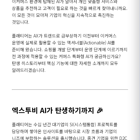
이커머스
환경에 탑재된
AI
가
알아서
개인 맞춤형 서비스와
상품을 추천하고 고객이 필요로 하는 것을 빠르게 찾아
내니까요
.
이 모든 것이 모아져 기업의 혁신을 지속적으로 촉진
하는
것입니
다.
플래티어는
AX가
트렌드로
급부상하기
이전부터
이커머스
운영에 실제로 활용할 수 있는
액셔너블
(
Actionable
)
AI를
준비해 왔습니다.
쇼핑몰 개발 단계부터 운영 단계에 이르기까지
전 과정에 적용할 수 있는 커머스 특화
형
AI가
궁금하신가요
?
탄생 히스토리부터 핵심 기능에 대한 자세한 소개까지 모두
알려드리겠습니다.
엑스투비 AI가 탄생하기까지
🎉
플래티어는
수십
년간 대기업의 SI(시스템통합) 프로젝트를
담당하며 쌓아온 인사이트를 바탕으로 시장 흐름과 기업의
니즈에 부합하는 솔루션을 출시했습니다. 중견 기업을 위한 D2C