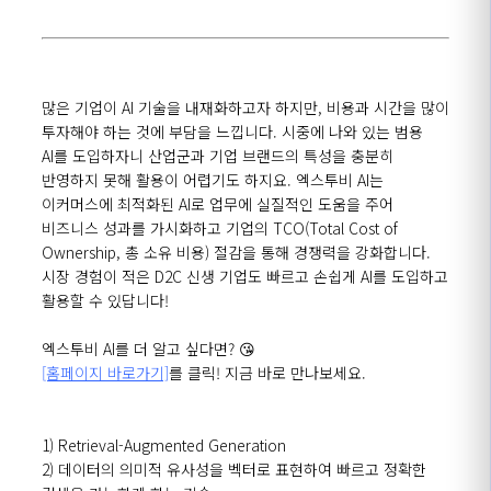
많은 기업이 AI 기술을
내재화하고자
하지만, 비용과 시간을 많이
투자해야 하는 것에 부담을 느낍니다. 시중에 나와 있는 범용
AI를
도입하자니
산업군과 기업 브랜드의 특성을 충분히
반영하지 못해 활용이 어렵기도 하지요.
엑스투비
AI는
이커머스에
최적화된
AI로
업무에 실질적인 도움을 주어
비즈니스 성과를 가시화하고 기업의 TCO(
Total
Cost
of
Ownership
, 총 소유 비용) 절감을 통해 경쟁력을 강화합니다.
시장 경험이 적은 D2C 신생 기업도 빠르고 손쉽게
AI를
도입하고
활용할 수 있답니다!
엑스투비
AI를
더
알고
싶다면
? 😘
[홈페이지 바로가기]
를
클릭!
지금 바로 만나보세요.
1) Retrieval-Augmented Generation
2)
데이터의
의미적
유사성을
벡터로
표현하여
빠르고
정확한