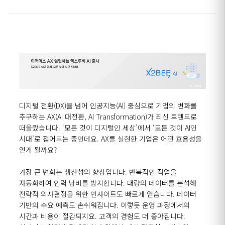
디지털 전환(DX)을 넘어 인공지능
(AI)
중심으로 기업의 변화를
추구하는 AX(AI 대전환, AI
Transformation
)가
최신 트렌드
로
떠올랐습니다.
‘
모든 것이 디지털인 세상
’
에서
‘
모든 것이
AI인
시대
’
로 접어드는 중인데요.
AX를
실현한 기업은 어떤 효용성을
얻
게 될
까요?
가장 큰 변화는 생산성의
향상
입니다.
반복적인 작업
을
자동화하
여 인력 낭비를
방지합니다.
대량의 데이터를 분석해
전략적 의사결정을 위한 인사이트
도
빠르게
얻습니다.
데이터
기반의 수요 예측도 손쉬워집니다. 이렇
듯
운영 과정에서의
시간과
비용
이
절감되지요.
고객의 경험도
더 좋아집
니다.