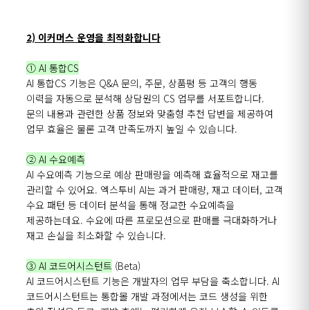
2) 이커머스 운영을 최적화합니다
① AI 통합CS
AI
통합CS
기능은
Q&A
문의
,
주문
,
상품평
등 고객의 행동
이력을 자동으로 분석해 상담원의 CS 업무를
서포트합니다
.
문의 내용과 관련한 상품 정보와 맞춤형 추천 답변을 제공하여
업무 효율은 물론 고객 만족도까지 높일 수 있습니다.
②
AI 수요예측
AI
수요예측
기능으로
예상
판매량을
예측해
효율적으로
재고를
관리할
수
있어요
.
엑스투비
AI는
과거
판매량
,
재고
데이터
,
고객
수요
패턴
등
데이터
분석을
통해
정교한
수요예측을
제공하는데요
.
수요에
따른
프로모션으로
판매를
극대화하거나
재고
손실을 최소화할 수 있습니다.
③
AI
코드어시스턴트
(Beta)
AI
코드어시스턴트
기능은 개발자의 업무 부담을 축소합니다. AI
코드어시스턴트는
통합몰
개발 과정에서는 코드 생성을 위한