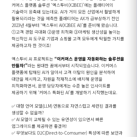
커머스 플랫폼 솔루션
‘
엑스투비
(X2BEE)
’
에는
플래티어의
기술력이 응축돼 있는데요.
AI가
거의 모든 산업에서 활발하게
활용되리라는 것을 예측한
플래티어는
AX가
급부상하
기 전인
2023년 4월부터
‘
엑스투비
AI
(
X2BEE AI)
’
를
준비해 왔습니다.
①
고객
경험
극대화
②
운영
최적화
③
마케팅
생산성
을 높이는
혁신적인 AI 도구로 기업과 쇼핑몰 고객 모두에게 탁월한 가치를
제공하고자 한 것
이죠!
엑스투비
AI
프로젝트는
“
이커머스
운영을 자동화하는 솔루션을
만들자!
”
라는 원대한 꿈에서
부터
시작되었습니다.
이커머스
플랫폼에 탑재된
AI가
알아서 고객 이탈의 원인을 분석하여
대안을 제시하고, 자원을 적재적소에 배치해 운영을
최적화하면서, 운영 담당자에게는 수준 높은 인사이트를
제공
하
기 위해
‘
커머스 특화된 AI
’
를
개발하기 시작했
는데요.
✅
대형
언어
모델
(LLM)
연동으로
자연스럽고
세련된
결과를
생성할
수
없을까
?
✅
AI
모델이
교체될
수
있는
유연성
이
있으면서
빠른
업그레이드를
제공
하면
좋겠어
!
✅
무엇보다도
D2C(Direct-to-
Comsumer
)
특성에
따른
보안과