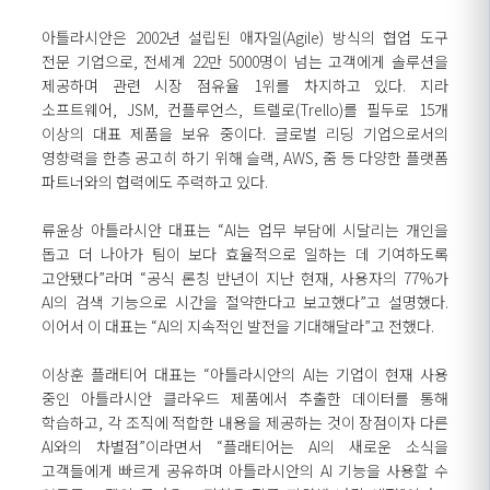
아틀라시안은 2002년 설립된 애자일(Agile) 방식의 협업 도구
전문 기업으로, 전세계 22만 5000명이 넘는 고객에게 솔루션을
제공하며 관련 시장 점유율 1위를 차지하고 있다. 지라
소프트웨어, JSM, 컨플루언스, 트렐로(Trello)를 필두로 15개
이상의 대표 제품을 보유 중이다. 글로벌 리딩 기업으로서의
영향력을 한층 공고히 하기 위해 슬랙, AWS, 줌 등 다양한 플랫폼
파트너와의 협력에도 주력하고 있다.
류윤상 아틀라시안 대표는 “AI는 업무 부담에 시달리는 개인을
돕고 더 나아가 팀이 보다 효율적으로 일하는 데 기여하도록
고안됐다”라며 “공식 론칭 반년이 지난 현재, 사용자의 77%가
AI의 검색 기능으로 시간을 절약한다고 보고했다”고 설명했다.
이어서 이 대표는 “AI의 지속적인 발전을 기대해달라”고 전했다.
이상훈 플래티어 대표는 “아틀라시안의 AI는 기업이 현재 사용
중인 아틀라시안 클라우드 제품에서 추출한 데이터를 통해
학습하고, 각 조직에 적합한 내용을 제공하는 것이 장점이자 다른
AI와의 차별점”이라면서 “플래티어는 AI의 새로운 소식을
고객들에게 빠르게 공유하며 아틀라시안의 AI 기능을 사용할 수