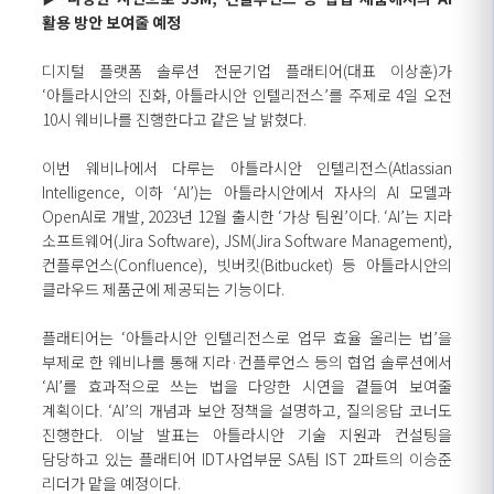
활용 방안 보여줄 예정
디지털 플랫폼 솔루션 전문기업 플래티어(대표 이상훈)가
‘아틀라시안의 진화, 아틀라시안 인텔리전스’를 주제로 4일 오전
10시 웨비나를 진행한다고 같은 날 밝혔다.
이번 웨비나에서 다루는 아틀라시안 인텔리전스(Atlassian
Intelligence, 이하 ‘AI’)는 아틀라시안에서 자사의 AI 모델과
OpenAI로 개발, 2023년 12월 출시한 ‘가상 팀원’이다. ‘AI’는 지라
소프트웨어(Jira Software), JSM(Jira Software Management),
컨플루언스(Confluence), 빗버킷(Bitbucket) 등 아틀라시안의
클라우드 제품군에 제공되는 기능이다.
플래티어는 ‘아틀라시안 인텔리전스로 업무 효율 올리는 법’을
부제로 한 웨비나를 통해 지라·컨플루언스 등의 협업 솔루션에서
‘AI’를 효과적으로 쓰는 법을 다양한 시연을 곁들여 보여줄
계획이다. ‘AI’의 개념과 보안 정책을 설명하고, 질의응답 코너도
진행한다. 이날 발표는 아틀라시안 기술 지원과 컨설팅을
담당하고 있는 플래티어 IDT사업부문 SA팀 IST 2파트의 이승준
리더가 맡을 예정이다.