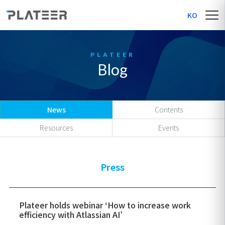
KO
Blog
News
Contents
Resources
Events
Press
Plateer holds webinar ‘How to increase work
efficiency with Atlassian AI’