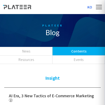
KO
Blog
News
Contents
Resources
Events
Insight
AI Era, 3 New Tactics of E-Commerce Marketing
②