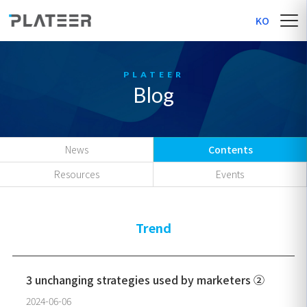
KO
Blog
News
Contents
Resources
Events
Trend
3 unchanging strategies used by marketers ②
2024-06-06